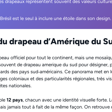
es drapeaux représentent souvent des valeurs culturel
résil est le seul à inclure une étoile dans son design.
u drapeau d’Amérique du S
rapeau officiel pour tout le continent, mais une mosaï
souvent de drapeau amerique du sud pour désigner, p
dards des pays sud‑américains. Ce panorama met en 
s coloniaux et des particularités régionales, très vis
êtes nationales.
ble
12 pays
, chacun avec une identité visuelle forte. 
mais jamais tout à fait de la même façon. On retrouve 