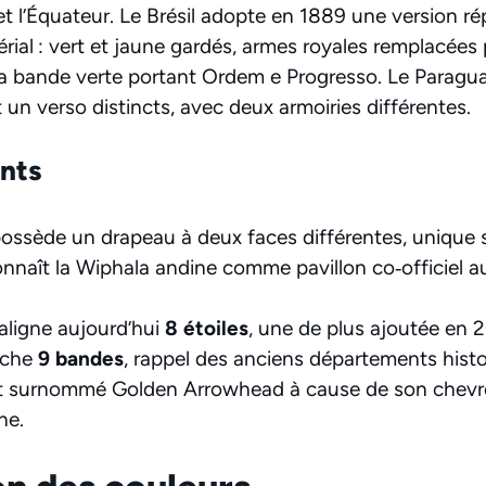
et l’Équateur. Le Brésil adopte en 1889 une version ré
rial : vert et jaune gardés, armes royales remplacées
a bande verte portant Ordem e Progresso. Le Paraguay
et un verso distincts, avec deux armoiries différentes.
ants
ossède un drapeau à deux faces différentes, unique s
onnaît la Wiphala andine comme pavillon co‑officiel a
aligne aujourd’hui
8 étoiles
, une de plus ajoutée en 
iche
9 bandes
, rappel des anciens départements histo
t surnommé Golden Arrowhead à cause de son chevr
he.