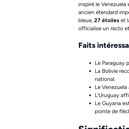
inspiré le Venezuela 
ancien étendard impé
bleue,
27 étoiles
et l
officialise un recto 
Faits intéress
Le Paraguay p
La Bolivie rec
national.
Le Venezuela 
L’Uruguay aff
Le Guyana es
pointe de flèc