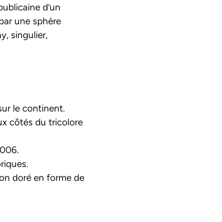
publicaine d’un
 par une sphère
, singulier,
ur le continent.
ux côtés du tricolore
2006.
riques.
on doré en forme de