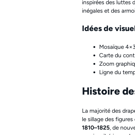
inspirées des luttes 
inégales et des armoir
Idées de visue
Mosaïque 4×3 
Carte du conti
Zoom graphique
Ligne du temp
Histoire d
La majorité des drap
le sillage des figur
1810–1825
, de nouv