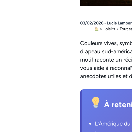
03/02/2026 - Lucie Lamber
>
Loisirs
>
Tout s
Couleurs vives, symb
drapeau sud-américai
motif raconte un réc
vous aide à reconna
anecdotes utiles et d
À reten
L’Amérique du 