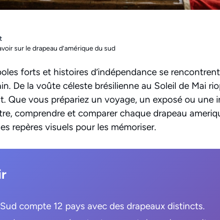
t
avoir sur le drapeau d’amérique du sud
oles forts et histoires d’indépendance se rencontre
n. De la voûte céleste brésilienne au Soleil de Mai ri
it. Que vous prépariez un voyage, un exposé ou une i
ître, comprendre et comparer chaque drapeau ameriq
es repères visuels pour les mémoriser.
ir
Sud compte 12 pays avec des drapeaux distincts.