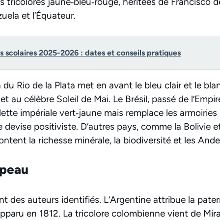
es tricolores jaune‑bleu‑rouge, héritées de Francisco
uela et l’Équateur.
 scolaires 2025-2026 : dates et conseils pratiques
 du Rio de la Plata met en avant le bleu clair et le bla
t au célèbre Soleil de Mai. Le Brésil, passé de l’Empi
ette impériale vert‑jaune mais remplace les armoiries
 devise positiviste. D’autres pays, comme la Bolivie et
ontent la richesse minérale, la biodiversité et les Ande
apeau
t des auteurs identifiés. L’Argentine attribue la pate
pparu en 1812. La tricolore colombienne vient de Mira