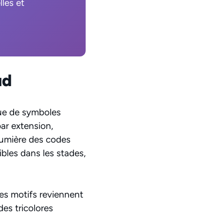
les et
ud
que de symboles
ar extension,
lumière des codes
ibles dans les stades,
Les motifs reviennent
des tricolores