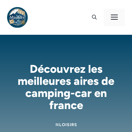
Aller
au
Men
contenu
Découvrez les
meilleures aires de
camping-car en
france
LOISIRS