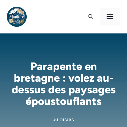
Aller
au
Men
contenu
Parapente en
bretagne : volez au-
dessus des paysages
époustouflants
LOISIRS