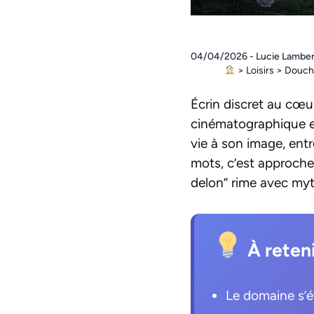
04/04/2026 - Lucie Lamber
>
Loisirs
>
Douchy
Écrin discret au cœu
cinématographique et
vie à son image, entre
mots, c’est approche
delon” rime avec my
À reten
Le domaine s’é