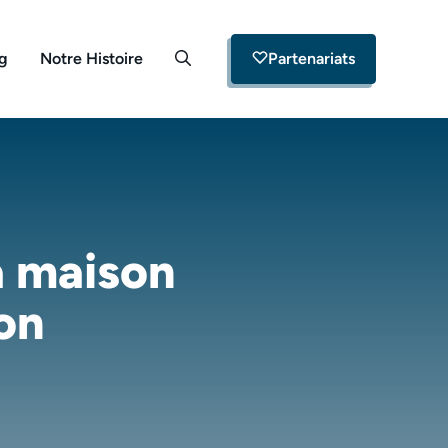
og
Notre Histoire
Partenariats
a maison
on