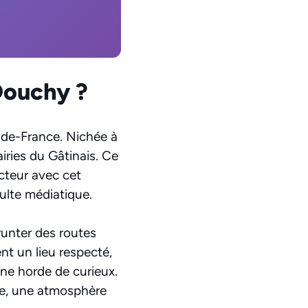
Douchy ?
le-de-France. Nichée à
airies du Gâtinais. Ce
acteur avec cet
ulte médiatique.
runter des routes
nt un lieu respecté,
’une horde de curieux.
te, une atmosphère