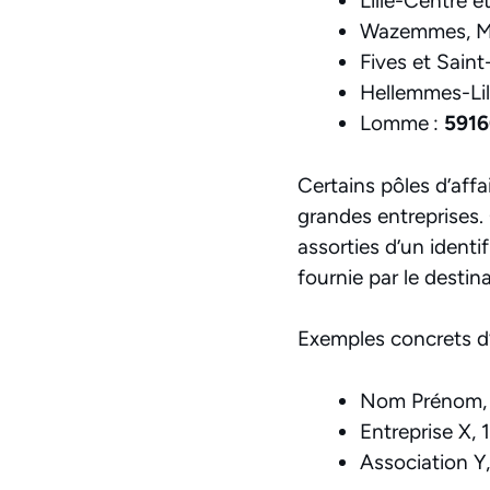
Lille-Centre et
Wazemmes, Mo
Fives et Saint
Hellemmes-Lil
Lomme :
591
Certains pôles d’affai
grandes entreprises.
assorties d’un ident
fournie par le destin
Exemples concrets d’a
Nom Prénom,
Entreprise X
Association