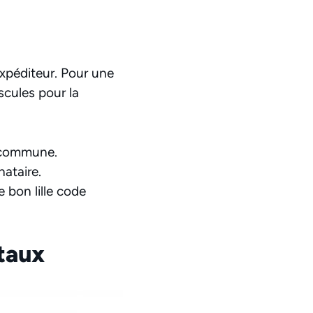
’expéditeur. Pour une
uscules pour la
 commune.
nataire.
 bon lille code
staux