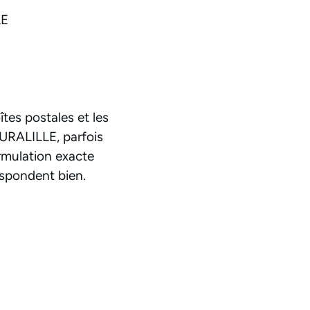
LE
îtes postales et les
EURALILLE, parfois
ormulation exacte
respondent bien.