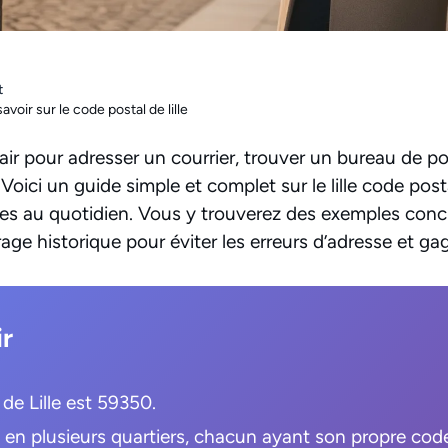
t
avoir sur le code postal de lille
lair pour adresser un courrier, trouver un bureau de p
? Voici un guide simple et complet sur le lille code post
ges au quotidien. Vous y trouverez des exemples concr
rage historique pour éviter les erreurs d’adresse et g
ir
de Lille est 59350.
ée en plusieurs quartiers, chacun ayant son propre cod