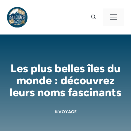
Aller
au
Men
contenu
Les plus belles îles du
monde : découvrez
leurs noms fascinants
VOYAGE