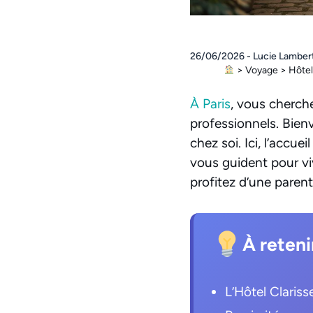
26/06/2026 - Lucie Lamber
>
Voyage
>
Hôtel 
À Paris
, vous cherch
professionnels. Bienv
chez soi. Ici, l’accue
vous guident pour vi
profitez d’une paren
À reteni
L’Hôtel Claris