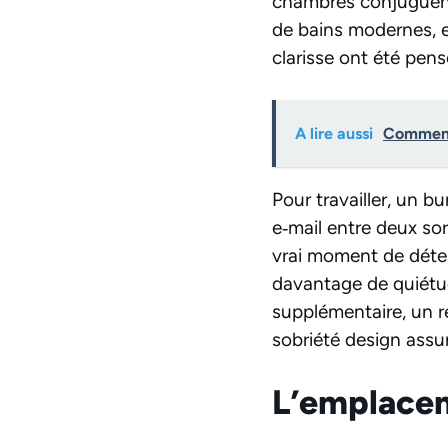
chambres conjuguent f
de bains modernes, e
clarisse ont été pens
A lire aussi
Comment 
Pour travailler, un b
e‑mail entre deux sor
vrai moment de déte
davantage de quiétud
supplémentaire, un ré
sobriété design assu
L’emplacem