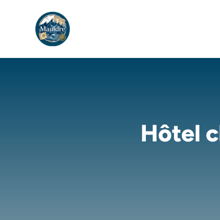
Aller
au
contenu
Hôtel c