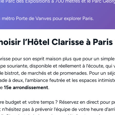
 le Parc des Expositions à 700 mètres et le Parc Geor
u métro Porte de Vanves pour explorer Paris.
oisir l’Hôtel Clarisse à Paris
arisse pour son esprit maison plus que pour un simple
ipe souriante, disponible et réellement à l’écoute, qui
de bistrot, de marchés et de promenades. Pour un séj
de à deux, l’ambiance feutrée et les espaces intimist
le
15e arrondissement
.
re budget et votre temps ? Réservez en direct pour pr
n’hésitez pas à prévenir l’équipe de votre heure d’arri