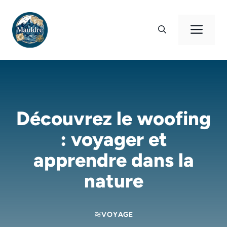
Aller
au
Men
contenu
Découvrez le woofing
: voyager et
apprendre dans la
nature
VOYAGE