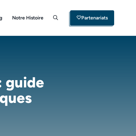
og
Notre Histoire
Partenariats
: guide
iques