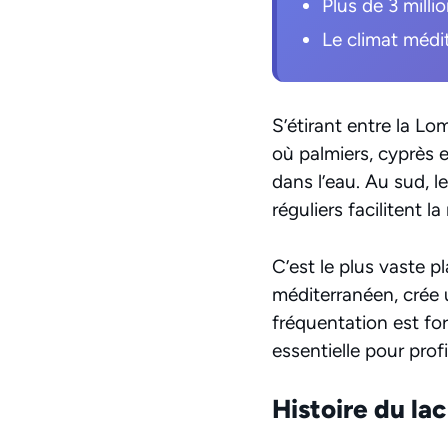
Plus de 3 milli
Le climat médit
S’étirant entre la Lo
où palmiers, cyprès e
dans l’eau. Au sud, l
réguliers facilitent l
C’est le plus vaste 
méditerranéen, crée 
fréquentation est fo
essentielle pour prof
Histoire du la