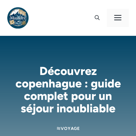
Aller
au
Men
contenu
Découvrez
copenhague : guide
complet pour un
séjour inoubliable
VOYAGE