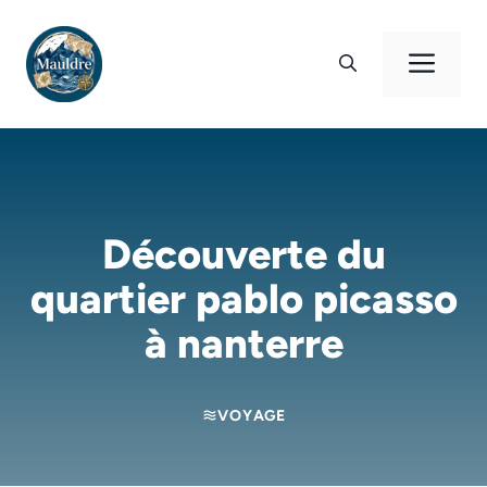
Aller
au
Men
contenu
Découverte du
quartier pablo picasso
à nanterre
VOYAGE